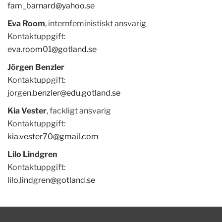
fam_barnard@yahoo.se
Eva Room
, internfeministiskt ansvarig
Kontaktuppgift:
eva.room01@gotland.se
Jörgen Benzler
Kontaktuppgift:
jorgen.benzler@edu.gotland.se
Kia Vester
, fackligt ansvarig
Kontaktuppgift:
kia.vester70@gmail.com
Lilo Lindgren
Kontaktuppgift:
lilo.lindgren@gotland.se