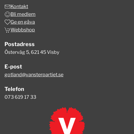
Kontakt
Bli medlem
Ge en gåva
Webbshop
Postadress
Österväg 5,
621 45 Visby
E-post
gotland@vansterpartiet.se
Telefon
073 619 17 33